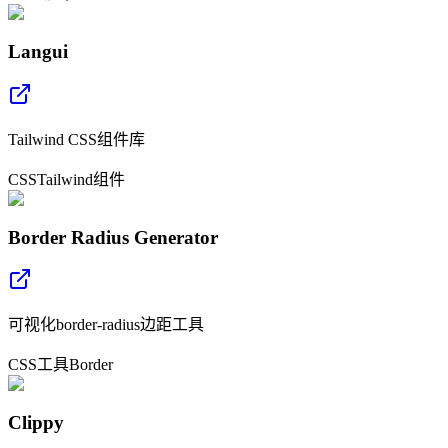
Langui
Tailwind CSS组件库
CSS
Tailwind
组件
Border Radius Generator
可视化border-radius边距工具
CSS
工具
Border
Clippy